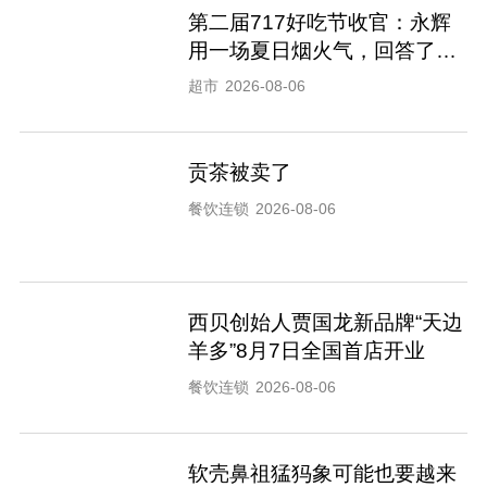
第二届717好吃节收官：永辉
用一场夏日烟火气，回答了什
么是“好好生活”
超市
2026-08-06
贡茶被卖了
餐饮连锁
2026-08-06
西贝创始人贾国龙新品牌“天边
羊多”8月7日全国首店开业
餐饮连锁
2026-08-06
软壳鼻祖猛犸象可能也要越来